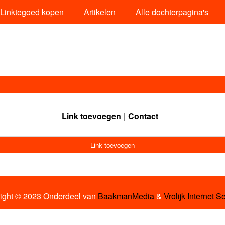
Linktegoed kopen
Artikelen
Alle dochterpagina's
Link toevoegen
Contact
Link toevoegen
ight © 2023 Onderdeel van
BaakmanMedia
&
Vrolijk Internet S